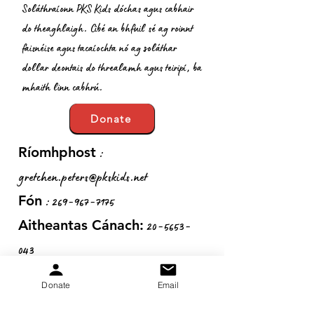
Soláthraíonn PKS Kids dóchas agus cabhair
do theaghlaigh. Cibé an bhfuil sé ag roinnt
faisnéise agus tacaíochta nó ag soláthar
dollar deontais do threalamh agus teiripí, ba
mhaith linn cabhrú.
Donate
:
Ríomhphost
gretchen.peters@pkskids.net
:
269-967-7175
Fón
20-5653-
Aitheantas Cánach:
043
Donate
Email
Faigh Nuashonruithe Míosúla