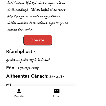
Soláthraíonn PKS Kids dóchas agus cabhair
do theaghlaigh. Cibé an bhfuil sé ag roinnt
faisnéise agus tacaíochta nó ag soláthar
dollar deontais do threalamh agus teiripí, ba
mhaith linn cabhrú.
Donate
:
Ríomhphost
gretchen.peters@pkskids.net
:
269-967-7175
Fón
20-5653-
Aitheantas Cánach:
043
Donate
Email
Faigh Nuashonruithe Míosúla