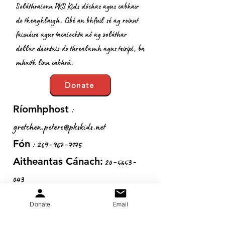
Soláthraíonn PKS Kids dóchas agus cabhair
do theaghlaigh. Cibé an bhfuil sé ag roinnt
faisnéise agus tacaíochta nó ag soláthar
dollar deontais do threalamh agus teiripí, ba
mhaith linn cabhrú.
Donate
:
Ríomhphost
gretchen.peters@pkskids.net
:
269-967-7175
Fón
20-5653-
Aitheantas Cánach:
043
Donate
Email
Faigh Nuashonruithe Míosúla