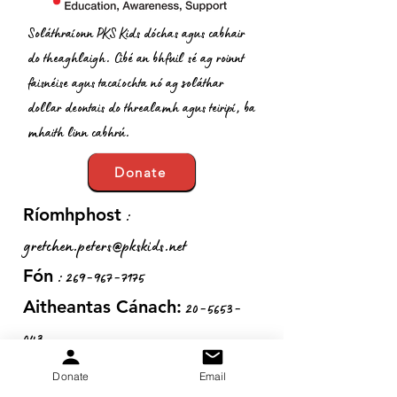
Soláthraíonn PKS Kids dóchas agus cabhair
do theaghlaigh. Cibé an bhfuil sé ag roinnt
faisnéise agus tacaíochta nó ag soláthar
dollar deontais do threalamh agus teiripí, ba
mhaith linn cabhrú.
Donate
:
Ríomhphost
gretchen.peters@pkskids.net
:
269-967-7175
Fón
20-5653-
Aitheantas Cánach:
043
Donate
Email